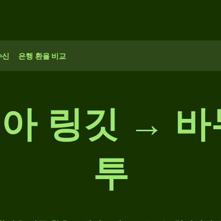
수신
은행 환율 비교
아 링깃 → 바
투