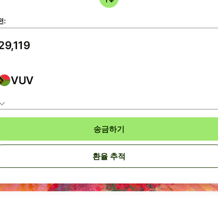
전:
VUV
송금하기
환율 추적