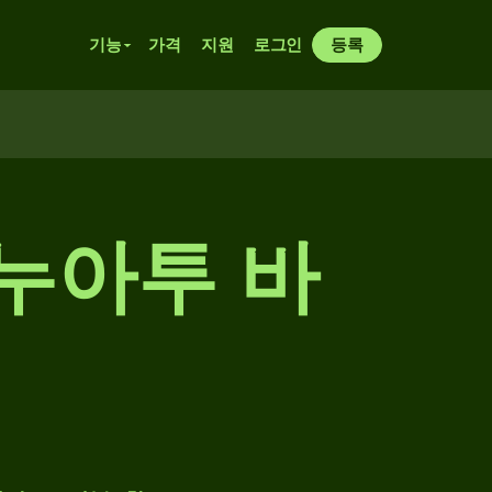
기능
가격
지원
로그인
등록
누아투 바