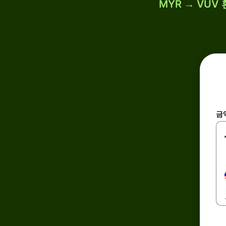
MYR → VUV
금