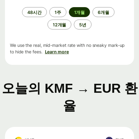
기
48시간
1주
1개월
6개월
간
12개월
5년
We use the real, mid-market rate with no sneaky mark-up
to hide the fees.
Learn more
오늘의 KMF → EUR 환
율