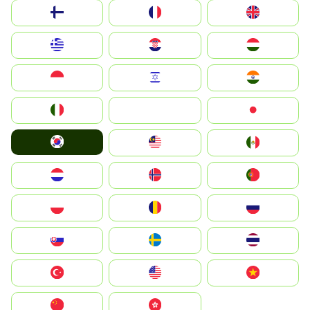
Suomi
France
United Kingdom
Greece
Hrvatska
Magyarország
Indonesia
Israel
India
Italia
JA
Japan
South Korea
Malay
Mexico
Nederland
Norge
Portugal
Polska
România
Россия
Slovensko
Ruoŧŧa
ไทย
Türkiye
United States
Vietnam
中国
中國香港特別行政區