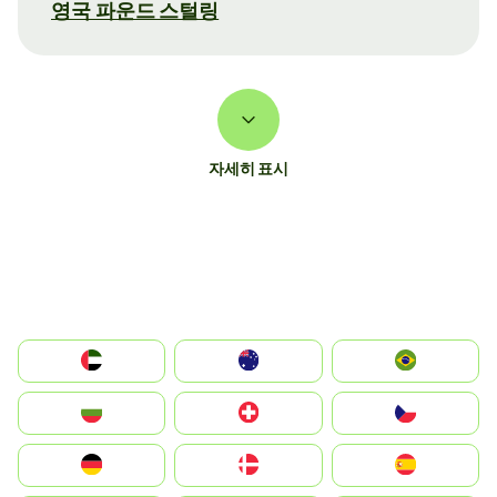
영국 파운드 스털링
자세히 표시
الإمارات العربية المتحدة
Australia
Brazil
България
Switzerland
Czechia
Deutschland
Denmark
España