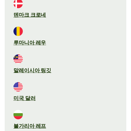
덴마크 크로네
루마니아 레우
말레이시아 링깃
미국 달러
불가리아 레프