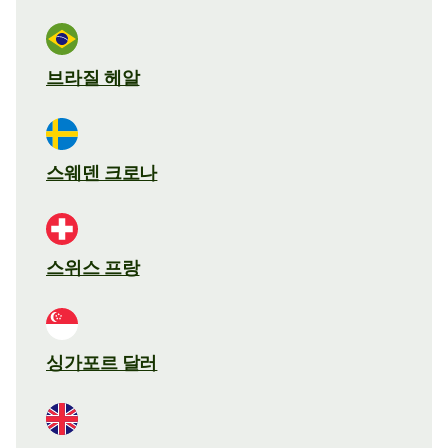
브라질 헤알
스웨덴 크로나
스위스 프랑
싱가포르 달러