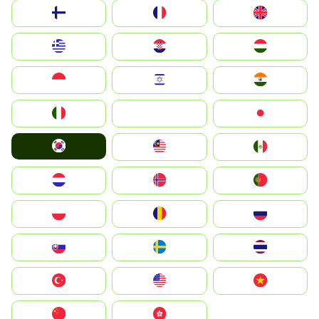
Suomi
France
United Kingdom
Greece
Hrvatska
Magyarország
Indonesia
Israel
India
Italia
JA
Japan
South Korea
Malay
Mexico
Nederland
Norge
Portugal
Polska
România
Россия
Slovensko
Ruoŧŧa
ไทย
Türkiye
United States
Vietnam
中国
中國香港特別行政區