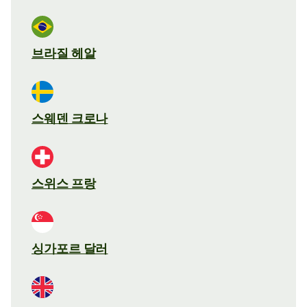
브라질 헤알
스웨덴 크로나
스위스 프랑
싱가포르 달러