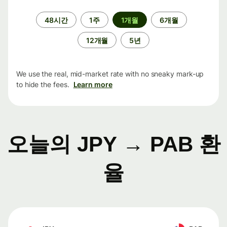
기
48시간
1주
1개월
6개월
간
12개월
5년
We use the real, mid-market rate with no sneaky mark-up
to hide the fees.
Learn more
오늘의 JPY → PAB 환
율