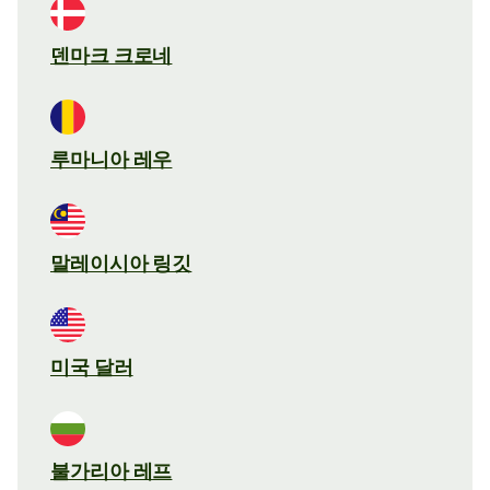
덴마크 크로네
루마니아 레우
말레이시아 링깃
미국 달러
불가리아 레프