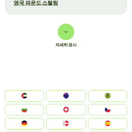
영국 파운드 스털링
자세히 표시
الإمارات العربية المتحدة
Australia
Brazil
България
Switzerland
Czechia
Deutschland
Denmark
España