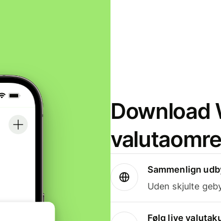
Download W
valutaomr
Sammenlign udby
Uden skjulte geby
Følg live valutak