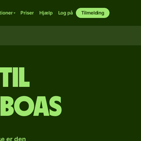
tioner
Priser
Hjælp
Log på
Tilmelding
til
lboas
se er den