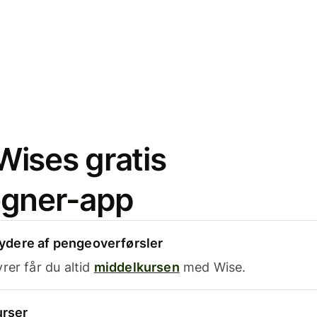
ises gratis
egner-app
dere af pengeoverførsler
rer får du altid
middelkursen
med Wise.
urser