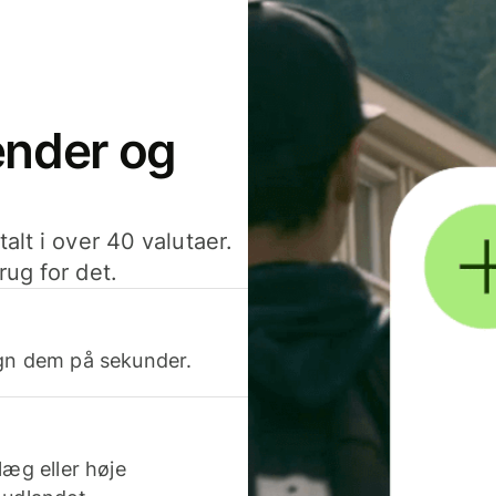
sender og
alt i over 40 valutaer.
rug for det.
egn dem på sekunder.
læg eller høje