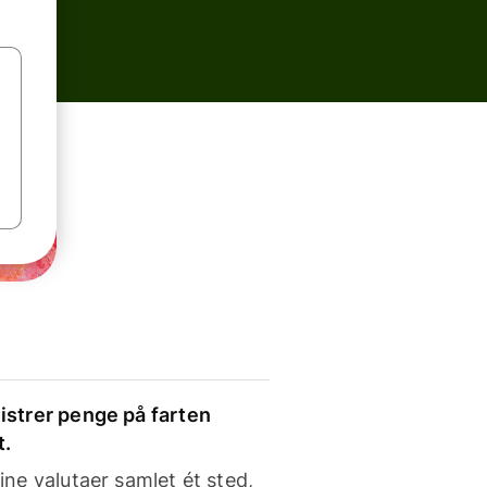
strer penge på farten
t.
ine valutaer samlet ét sted,