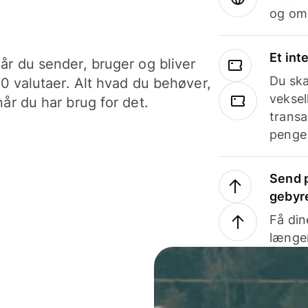
og om
Et int
år du sender, bruger og bliver
Du ska
40 valutaer. Alt hvad du behøver,
veksel
år du har brug for det.
transa
penge 
Send p
gebyr
Få din
længer