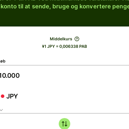
 konto til at sende, bruge og konvertere penge
Middelkurs
¥1 JPY = 0,006338 PAB
løb
JPY