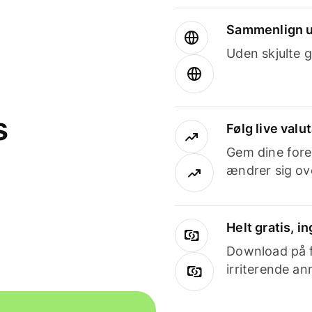
Sammenlign u
Uden skjulte g
s
Følg live valu
Gem dine fore
ændrer sig ove
Helt gratis, 
Download på få
irriterende an