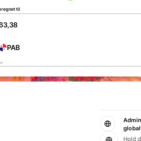
regnet til
PAB
Admini
global
Hold d