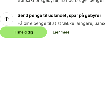
transaktionsgebyrer, når du bruger penge i
Send penge til udlandet, spar på gebyrer
Få dine penge til at strække længere, uans
Tilmeld dig
Lær mere