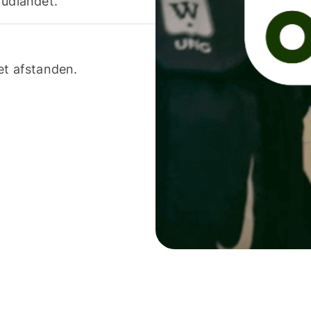
 udlandet.
et afstanden.