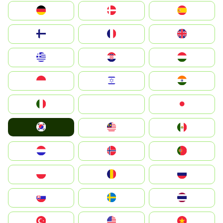
Deutschland
Denmark
España
Suomi
France
United Kingdom
Greece
Hrvatska
Magyarország
Indonesia
Israel
India
Italia
JA
Japan
South Korea
Malay
Mexico
Nederland
Norge
Portugal
Polska
România
Россия
Slovensko
Ruoŧŧa
ไทย
Türkiye
United States
Vietnam