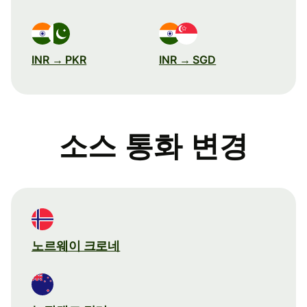
INR → PKR
INR → SGD
소스 통화 변경
노르웨이 크로네