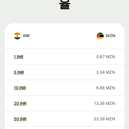
율
INR
MZN
1
INR
0.67
MZN
5
INR
3.34
MZN
10
INR
6.68
MZN
20
INR
13.36
MZN
50
INR
33.39
MZN