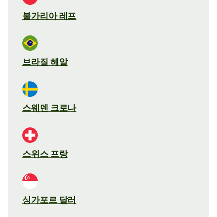
불가리아 레프
브라질 헤알
스웨덴 크로나
스위스 프랑
싱가포르 달러