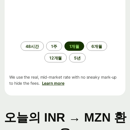
기
48시간
1주
1개월
6개월
간
12개월
5년
We use the real, mid-market rate with no sneaky mark-up
to hide the fees.
Learn more
오늘의 INR → MZN 환