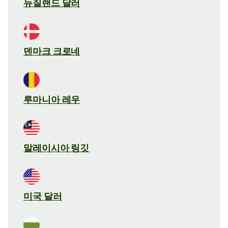
뉴질랜드 달러
덴마크 크로네
루마니아 레우
말레이시아 링깃
미국 달러