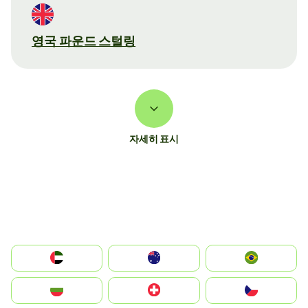
영국 파운드 스털링
자세히 표시
الإمارات العربية المتحدة
Australia
Brazil
България
Switzerland
Czechia