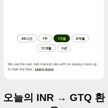
기
48시간
1주
1개월
6개월
간
12개월
5년
We use the real, mid-market rate with no sneaky mark-up
to hide the fees.
Learn more
오늘의 INR → GTQ 환