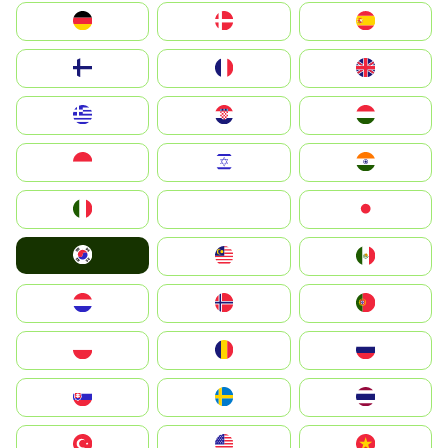
Deutschland
Denmark
España
Suomi
France
United Kingdom
Greece
Hrvatska
Magyarország
Indonesia
Israel
India
Italia
JA
Japan
South Korea
Malay
Mexico
Nederland
Norge
Portugal
Polska
România
Россия
Slovensko
Ruoŧŧa
ไทย
Türkiye
United States
Vietnam