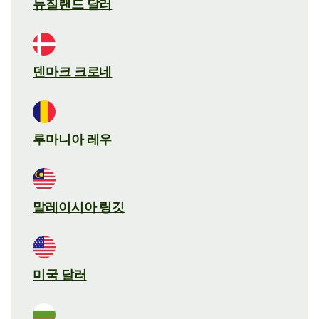
뉴질랜드 달러
덴마크 크로네
루마니아 레우
말레이시아 링깃
미국 달러