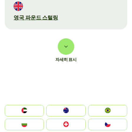
영국 파운드 스털링
자세히 표시
الإمارات العربية المتحدة
Australia
Brazil
България
Switzerland
Czechia