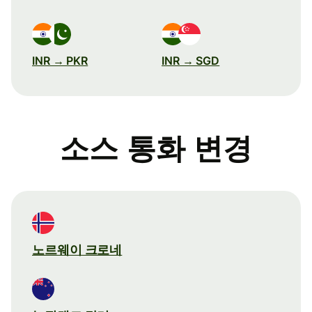
INR → PKR
INR → SGD
소스 통화 변경
노르웨이 크로네