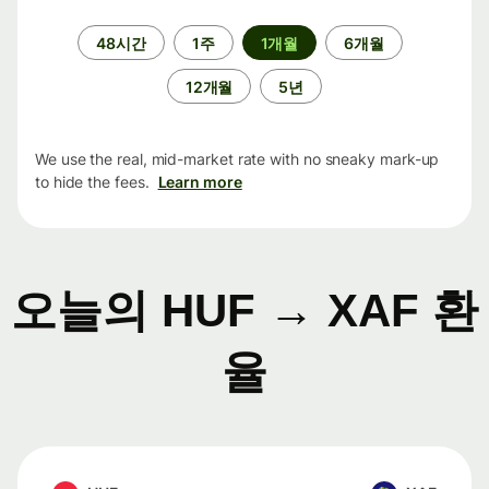
기
48시간
1주
1개월
6개월
간
12개월
5년
We use the real, mid-market rate with no sneaky mark-up
to hide the fees.
Learn more
오늘의 HUF → XAF 환
율