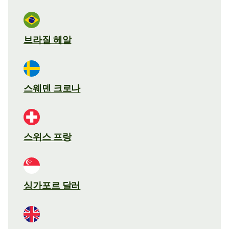
브라질 헤알
스웨덴 크로나
스위스 프랑
싱가포르 달러