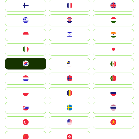
Suomi
France
United Kingdom
Greece
Hrvatska
Magyarország
Indonesia
Israel
India
Italia
JA
Japan
South Korea
Malay
Mexico
Nederland
Norge
Portugal
Polska
România
Россия
Slovensko
Ruoŧŧa
ไทย
Türkiye
United States
Vietnam
中国
中國香港特別行政區