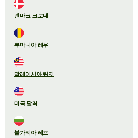
덴마크 크로네
루마니아 레우
말레이시아 링깃
미국 달러
불가리아 레프