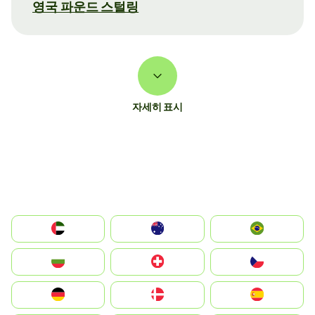
영국 파운드 스털링
자세히 표시
الإمارات العربية المتحدة
Australia
Brazil
България
Switzerland
Czechia
Deutschland
Denmark
España