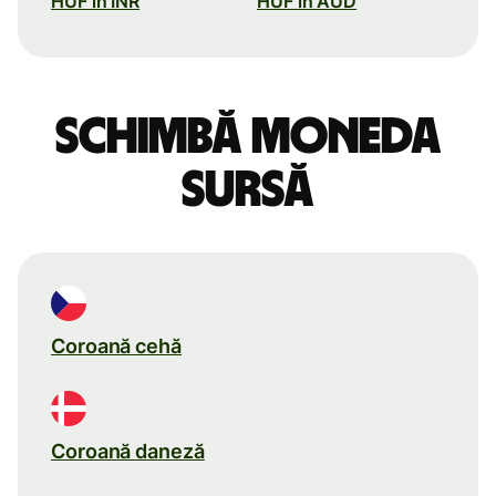
HUF în INR
HUF în AUD
Schimbă moneda
sursă
Coroană cehă
Coroană daneză