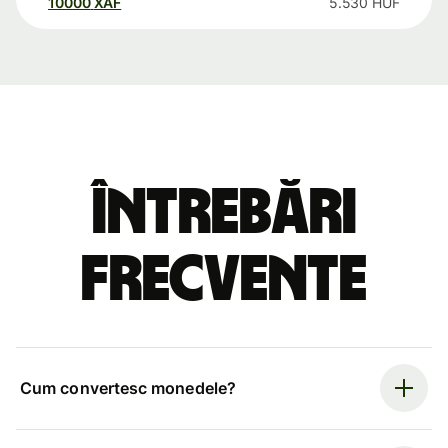
10000
XAF
5.530
HUF
Întrebări
frecvente
Cum convertesc monedele?