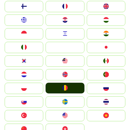
Suomi
France
United Kingdom
Greece
Hrvatska
Magyarország
Indonesia
Israel
India
Italia
JA
Japan
South Korea
Malay
Mexico
Nederland
Norge
Portugal
România
Polska
Россия
Slovensko
Ruoŧŧa
ไทย
Türkiye
United States
Vietnam
中国
中國香港特別行政區