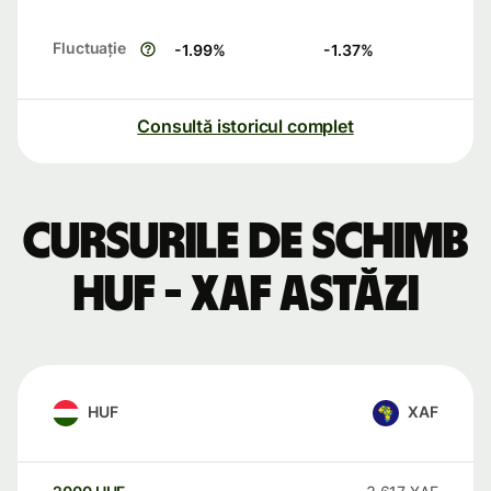
Fluctuație
-1.99
%
-1.37
%
Consultă istoricul complet
Cursurile de schimb
HUF - XAF astăzi
HUF
XAF