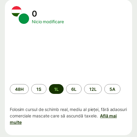
0
Nicio modificare
Perioada
48H
1S
1L
6L
12L
5A
Folosim cursul de schimb real, mediu al pieței, fără adaosuri
comerciale mascate care să ascundă taxele.
Află mai
multe