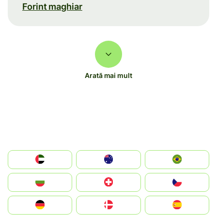
Forint maghiar
Arată mai mult
الإمارات العربية المتحدة
Australia
Brazil
България
Switzerland
Czechia
Deutschland
Denmark
España