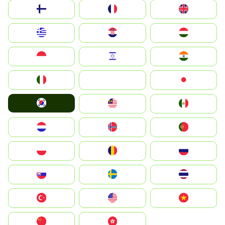
Suomi
France
United Kingdom
Greece
Hrvatska
Magyarország
Indonesia
Israel
India
Italia
JA
Japan
South Korea
Malay
Mexico
Nederland
Norge
Portugal
Polska
România
Россия
Slovensko
Ruoŧŧa
ไทย
Türkiye
United States
Vietnam
中国
中國香港特別行政區