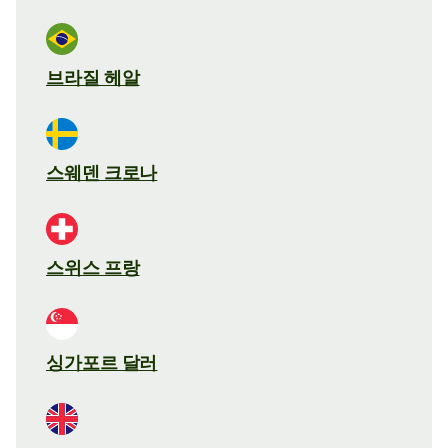
브라질 헤알
스웨덴 크로나
스위스 프랑
싱가포르 달러