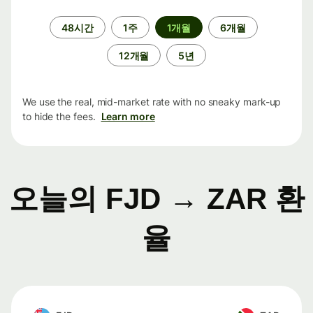
기
48시간
1주
1개월
6개월
간
12개월
5년
We use the real, mid-market rate with no sneaky mark-up
to hide the fees.
Learn more
오늘의 FJD → ZAR 환
율