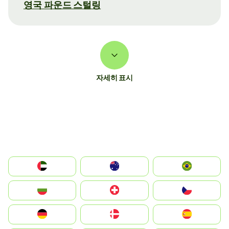
영국 파운드 스털링
자세히 표시
الإمارات العربية المتحدة
Australia
Brazil
България
Switzerland
Czechia
Deutschland
Denmark
España