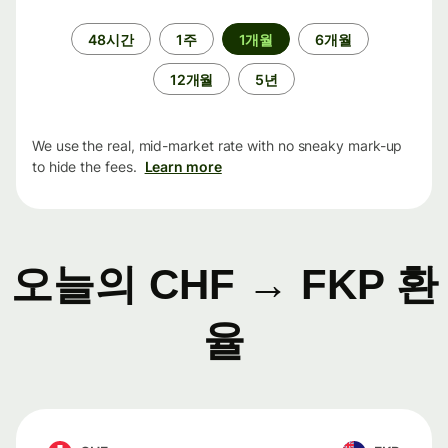
기
48시간
1주
1개월
6개월
간
12개월
5년
We use the real, mid-market rate with no sneaky mark-up
to hide the fees.
Learn more
오늘의 CHF → FKP 환
율