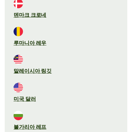
덴마크 크로네
루마니아 레우
말레이시아 링깃
미국 달러
불가리아 레프