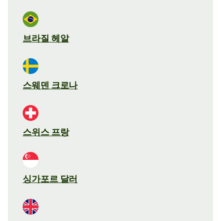
브라질 헤알
스웨덴 크로나
스위스 프랑
싱가포르 달러