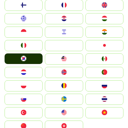
Suomi
France
United Kingdom
Greece
Hrvatska
Magyarország
Indonesia
Israel
India
Italia
JA
Japan
South Korea
Malay
Mexico
Nederland
Norge
Portugal
Polska
România
Россия
Slovensko
Ruoŧŧa
ไทย
Türkiye
United States
Vietnam
中国
中國香港特別行政區