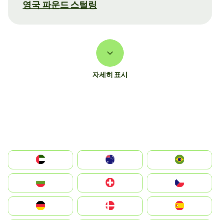
영국 파운드 스털링
자세히 표시
الإمارات العربية المتحدة
Australia
Brazil
България
Switzerland
Czechia
Deutschland
Denmark
España