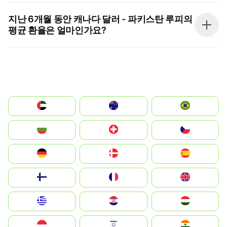
지난 6개월 동안 캐나다 달러 - 파키스탄 루피의
평균 환율은 얼마인가요?
الإمارات العربية المتحدة
Australia
Brazil
България
Switzerland
Czechia
Deutschland
Denmark
España
Suomi
France
United Kingdom
Greece
Hrvatska
Magyarország
Indonesia
Israel
India