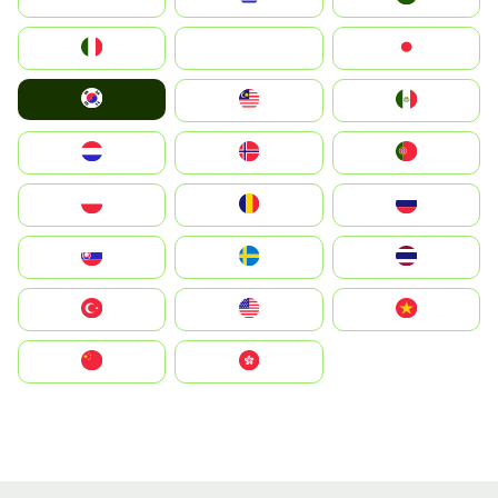
Italia
JA
Japan
South Korea
Malay
Mexico
Nederland
Norge
Portugal
Polska
România
Россия
Slovensko
Ruoŧŧa
ไทย
Türkiye
United States
Vietnam
中国
中國香港特別行政區