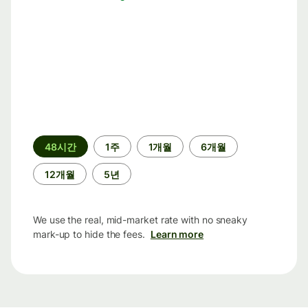
기
48시간
1주
1개월
6개월
간
12개월
5년
We use the real, mid-market rate with no sneaky
mark-up to hide the fees.
Learn more