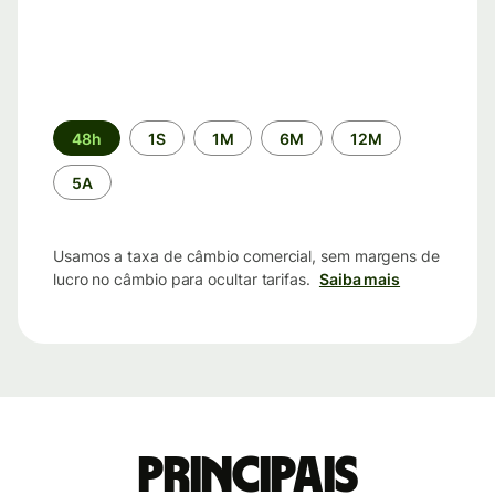
Período
48h
1S
1M
6M
12M
de
tempo
5A
Usamos a taxa de câmbio comercial, sem margens de
lucro no câmbio para ocultar tarifas.
Saiba mais
Principais