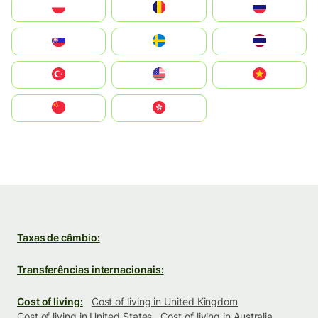
Polska
România
Россия
Slovensko
Ruoŧŧa
ไทย
Türkiye
United States
Vietnam
中国
中國香港特別行政區
Taxas de câmbio:
Transferências internacionais:
Cost of living:
Cost of living in United Kingdom
Cost of living in United States
Cost of living in Australia