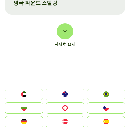
영국 파운드 스털링
자세히 표시
الإمارات العربية المتحدة
Australia
Brazil
България
Switzerland
Czechia
Deutschland
Denmark
España