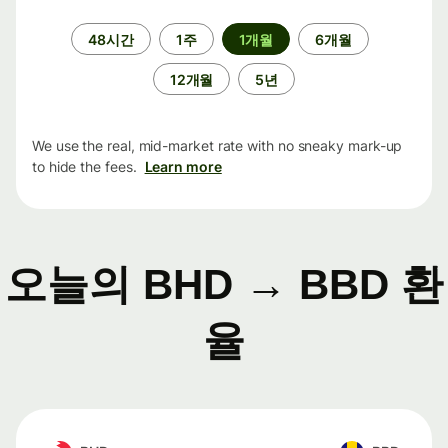
기
48시간
1주
1개월
6개월
간
12개월
5년
We use the real, mid-market rate with no sneaky mark-up
to hide the fees.
Learn more
오늘의 BHD → BBD 환
율