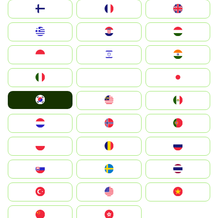
Suomi
France
United Kingdom
Greece
Hrvatska
Magyarország
Indonesia
Israel
India
Italia
JA
Japan
South Korea
Malay
Mexico
Nederland
Norge
Portugal
Polska
România
Россия
Slovensko
Ruoŧŧa
ไทย
Türkiye
United States
Vietnam
中国
中國香港特別行政區