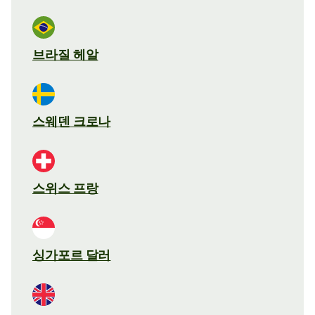
브라질 헤알
스웨덴 크로나
스위스 프랑
싱가포르 달러