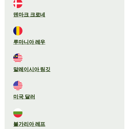
덴마크 크로네
루마니아 레우
말레이시아 링깃
미국 달러
불가리아 레프