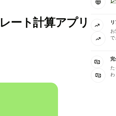
レ
替レート計算アプリ
リ
お
で
完
た
わ