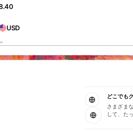
USD
どこでもグ⁠
さまざま
して、た