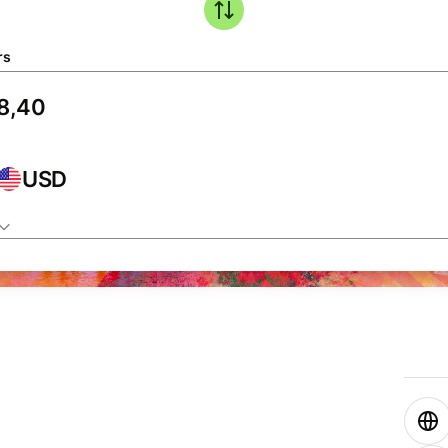
rs
USD