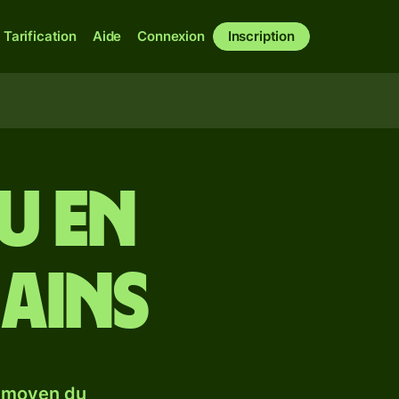
Tarification
Aide
Connexion
Inscription
u en
ains
e moyen du