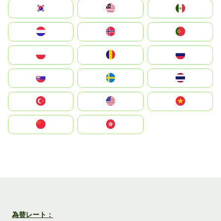
South Korea
Malay
Mexico
Nederland
Norge
Portugal
Polska
România
Россия
Slovensko
Ruoŧŧa
ไทย
Türkiye
United States
Vietnam
中国
中國香港特別行政區
為替レート：