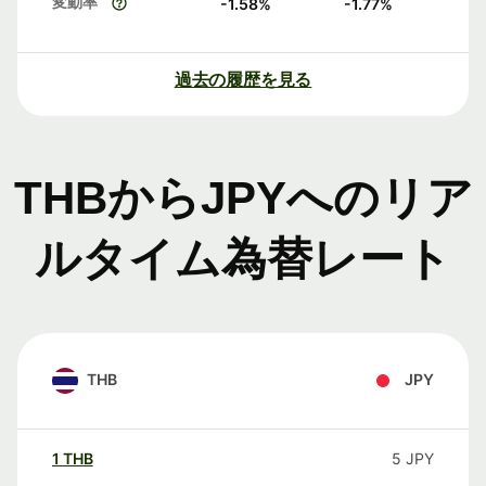
変動率
-1.58
%
-1.77
%
過去の履歴を見る
THBからJPYへのリア
ルタイム為替レート
THB
JPY
1
THB
5
JPY