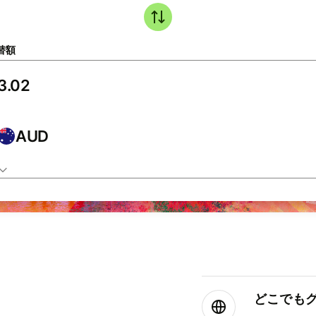
替額
AUD
どこでもグ⁠