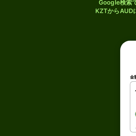
Google
KZTからAU
金