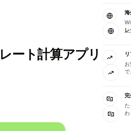
海
W
レ
替レート計算アプリ
リ
お
で
完
た
わ