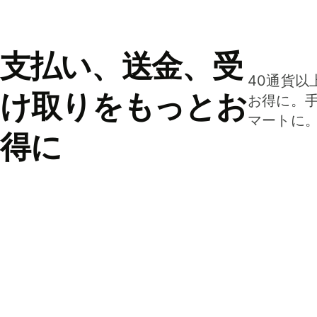
支払い、送金、受
40通貨以
け取りをもっとお
お得に。
マートに
得に