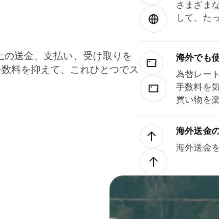
さまざま
して、た
上の送金、支払い、受け取りを
海外でも
手数料を抑えて、これひとつでス
為替レー
。
手数料を
買い物を
海外送金
海外送金