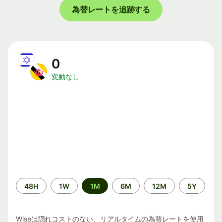
為替レートを追跡する
0
変動なし
期
48H
1W
1M
6M
12M
5Y
間
Wiseは隠れコストのない、リアルタイムの為替レートを使用