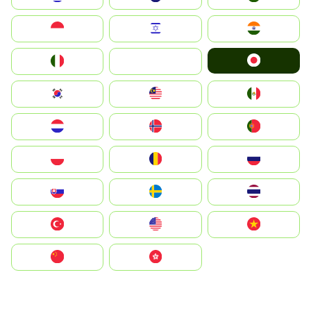
Indonesia
Israel
India
Japan
Italia
JA
South Korea
Malay
Mexico
Nederland
Norge
Portugal
Polska
România
Россия
Slovensko
Ruoŧŧa
ไทย
Türkiye
United States
Vietnam
中国
中國香港特別行政區