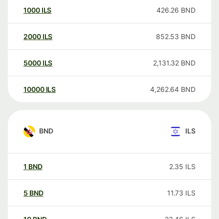
1000
ILS
426.26
BND
2000
ILS
852.53
BND
5000
ILS
2,131.32
BND
10000
ILS
4,262.64
BND
BND
ILS
1
BND
2.35
ILS
5
BND
11.73
ILS