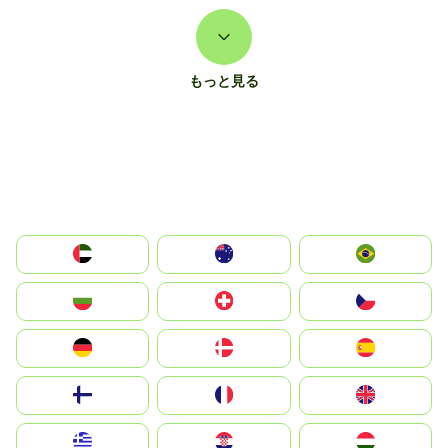
もっと見る
الإمارات العربية المتحدة
Australia
Brazil
България
Switzerland
Czechia
Deutschland
Denmark
España
Suomi
France
United Kingdom
Greece
Hrvatska
Magyarország