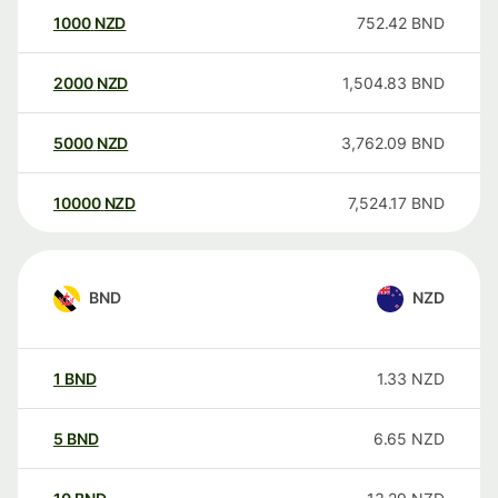
1000
NZD
752.42
BND
2000
NZD
1,504.83
BND
5000
NZD
3,762.09
BND
10000
NZD
7,524.17
BND
BND
NZD
1
BND
1.33
NZD
5
BND
6.65
NZD