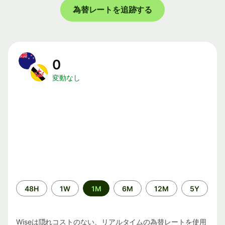
為替レートを追跡する
0
変動なし
期
48H
1W
1M
6M
12M
5Y
間
Wiseは隠れコストのない、リアルタイムの為替レートを使用