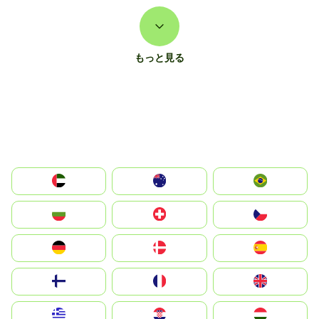
もっと見る
الإمارات العربية المتحدة
Australia
Brazil
България
Switzerland
Czechia
Deutschland
Denmark
España
Suomi
France
United Kingdom
Greece
Hrvatska
Magyarország