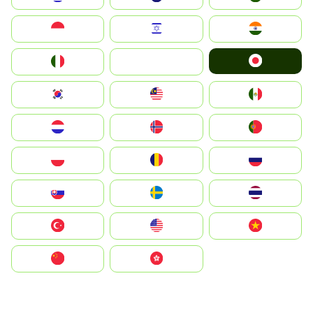
Indonesia
Israel
India
Japan
Italia
JA
South Korea
Malay
Mexico
Nederland
Norge
Portugal
Polska
România
Россия
Slovensko
Ruoŧŧa
ไทย
Türkiye
United States
Vietnam
中国
中國香港特別行政區