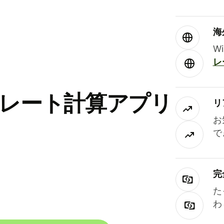
海
W
レ
替レート計算アプリ
リ
お
で
完
た
わ