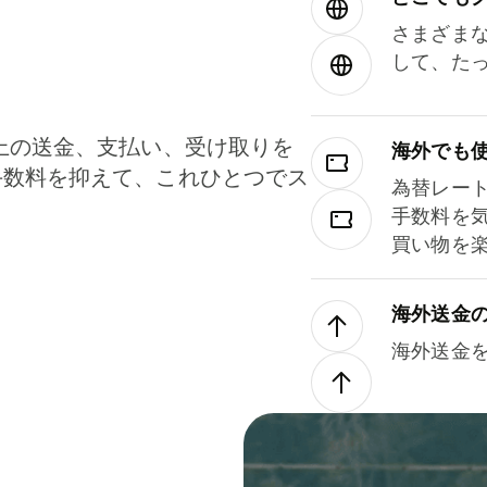
さまざま
して、た
上の送金、支払い、受け取りを
海外でも
手数料を抑えて、これひとつでス
為替レー
。
手数料を
買い物を
海外送金
海外送金