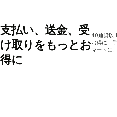
支払い、送金、受
40通貨以
け取りをもっとお
お得に。
マートに
得に