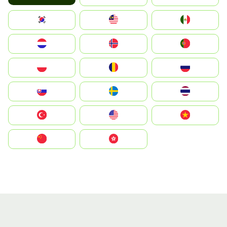
South Korea
Malay
Mexico
Nederland
Norge
Portugal
Polska
România
Россия
Slovensko
Ruoŧŧa
ไทย
Türkiye
United States
Vietnam
中国
中國香港特別行政區