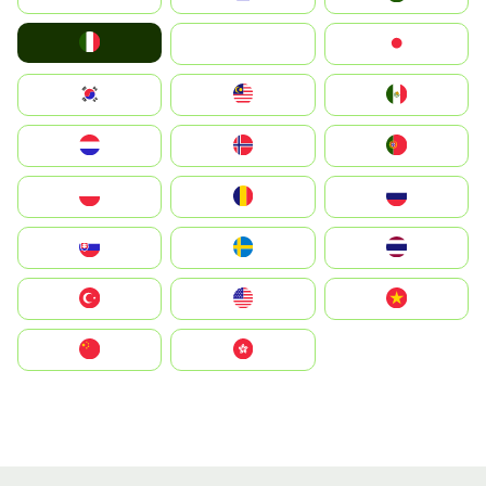
Italia
JA
Japan
South Korea
Malay
Mexico
Nederland
Norge
Portugal
Polska
România
Россия
Slovensko
Ruoŧŧa
ไทย
Türkiye
United States
Vietnam
中国
中國香港特別行政區