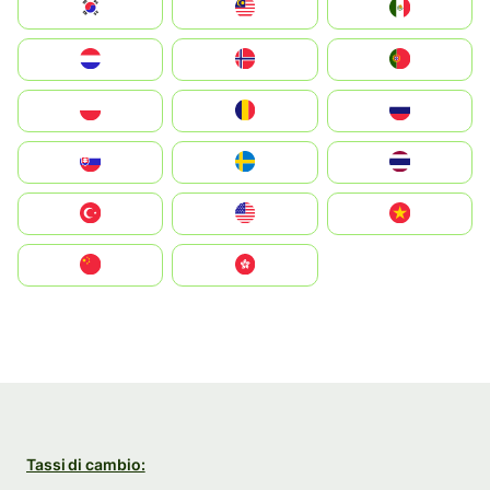
South Korea
Malay
Mexico
Nederland
Norge
Portugal
Polska
România
Россия
Slovensko
Ruoŧŧa
ไทย
Türkiye
United States
Vietnam
中国
中國香港特別行政區
Tassi di cambio: