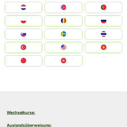
Nederland
Norge
Portugal
Polska
România
Россия
Slovensko
Ruoŧŧa
ไทย
Türkiye
United States
Vietnam
中国
中國香港特別行政區
Wechselkurse:
Auslandsüberweisung: