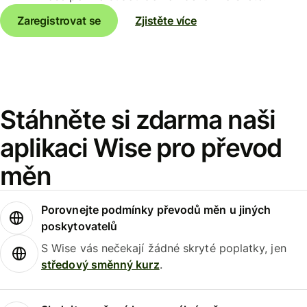
Zaregistrovat se
Zjistěte více
Stáhněte si zdarma naši
aplikaci Wise pro převod
měn
Porovnejte podmínky převodů měn u jiných
poskytovatelů
S Wise vás nečekají žádné skryté poplatky, jen
středový směnný kurz
.