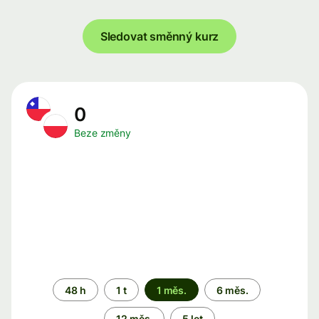
Sledovat směnný kurz
0
Beze změny
Časové
48 h
1 t
1 měs.
6 měs.
období
12 měs.
5 let