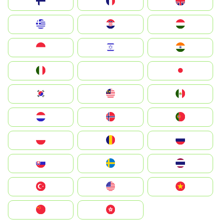
Suomi
France
United Kingdom
Greece
Hrvatska
Magyarország
Indonesia
Israel
India
Italia
JA
Japan
South Korea
Malay
Mexico
Nederland
Norge
Portugal
Polska
România
Россия
Slovensko
Ruoŧŧa
ไทย
Türkiye
United States
Vietnam
中国
中國香港特別行政區