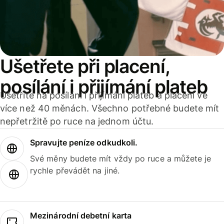
Ušetřete při placení,
posílání i přijímání plateb
Ušetříte na posílání i přijímání plateb a placení ve
více než 40 měnách. Všechno potřebné budete mít
nepřetržitě po ruce na jednom účtu.
Spravujte peníze odkudkoli.
Své měny budete mít vždy po ruce a můžete je
rychle převádět na jiné.
Mezinárodní debetní karta