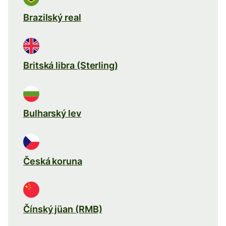
Brazilský real
Britská libra (Sterling)
Bulharský lev
Česká koruna
Čínský jüan (RMB)