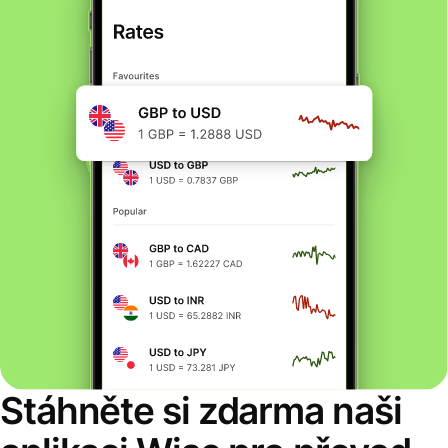
Stáhněte si zdarma naši