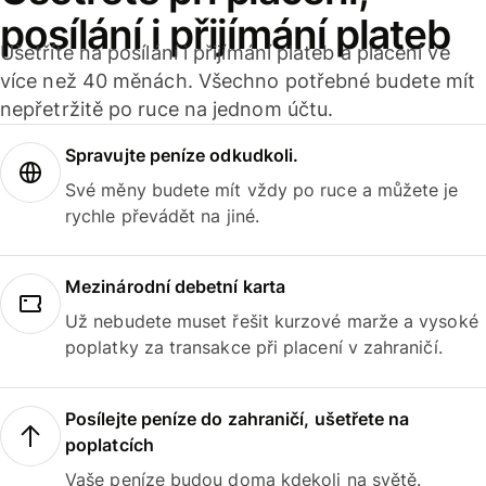
posílání i přijímání plateb
Ušetříte na posílání i přijímání plateb a placení ve
více než 40 měnách. Všechno potřebné budete mít
nepřetržitě po ruce na jednom účtu.
Spravujte peníze odkudkoli.
Své měny budete mít vždy po ruce a můžete je
rychle převádět na jiné.
Mezinárodní debetní karta
Už nebudete muset řešit kurzové marže a vysoké
poplatky za transakce při placení v zahraničí.
Posílejte peníze do zahraničí, ušetřete na
poplatcích
Vaše peníze budou doma kdekoli na světě.