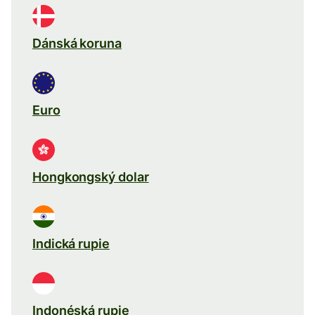
Dánská koruna
Euro
Hongkongský dolar
Indická rupie
Indonéská rupie