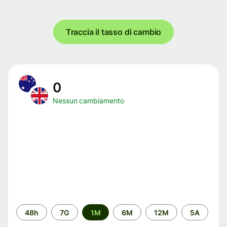
Traccia il tasso di cambio
0
Nessun cambiamento
Periodo
48h
7G
1M
6M
12M
5A
di