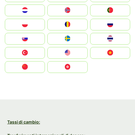
Nederland
Norge
Portugal
Polska
România
Россия
Slovensko
Ruoŧŧa
ไทย
Türkiye
United States
Vietnam
中国
中國香港特別行政區
Tassi di cambio: