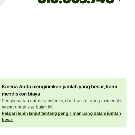
iba pada
ebelum Senin, 10 Agustus
EUR
 dalam jumlah EUR
Diskon transfer besar
8,13 EUR
Karena Anda mengirimkan jumlah yang besar, kami
mendiskon biaya
Penghematan untuk transfer ini, dan transfer yang memenuhi
syarat untuk sisa bulan ini.
Pelajari lebih lanjut tentang pengiriman uang dalam jumlah
besar