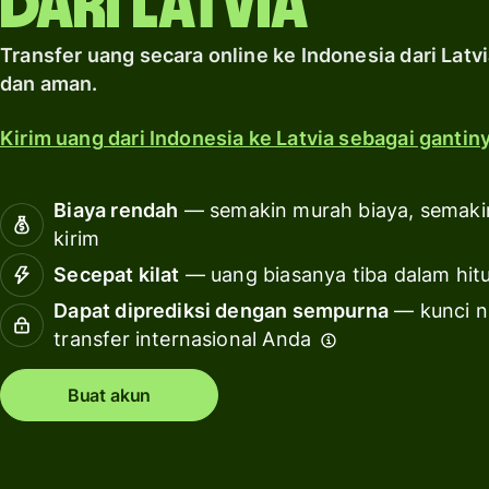
dari Latvia
Jelajahi
Hitung
Sumber
biaya
Transfer uang secara online ke Indonesia dari Latv
daya
layanan
dan aman.
pribadi
Jelajahi
Kirim uang dari Indonesia ke Latvia sebagai gantiny
integrasi
API
Biaya rendah
— semakin murah biaya, semaki
Lihat
kirim
demo
Secepat kilat
— uang biasanya tiba dalam hit
Hubungi
Dapat diprediksi dengan sempurna
— kunci ni
tim
transfer internasional Anda
penjualan
Buat akun
Kalkulasi
harga