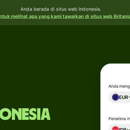
Anda berada di situs web Indonesia.
ntuk melihat apa yang kami tawarkan di situs web Britani
Produk
Kirim
Terima
Terbitkan
kartu
Anda mengi
EUR
Akun
an
multi-
t
donesia
mata
Penerima 
uang
IDR