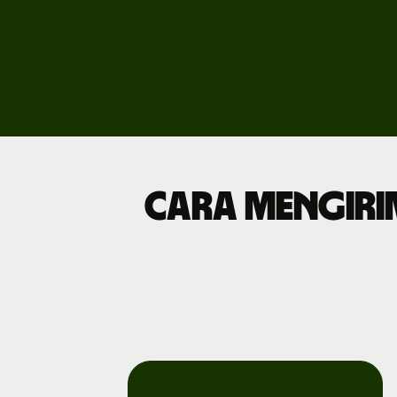
Hitung
biaya
layanan
bisnis
Cara mengiri