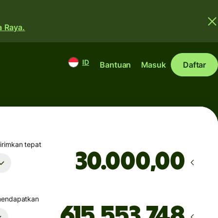
a Raya.
ID
Bantuan
Masuk
Daftar
rimkan tepat
,00
mendapatkan