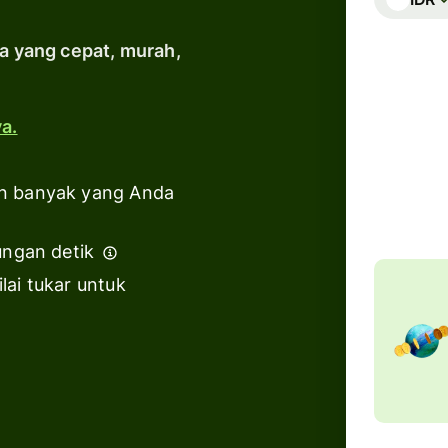
Industri
ia yang cepat, murah,
T
Bank &
s
lembaga
a.
keuangan
Biaya total
175,07 
Platform
Termasuk
n banyak yang Anda
pendidikan
Marketplace
ungan detik
lai tukar untuk
Manajemen
pengeluaran
Platform
perjalanan
Platform
tenaga