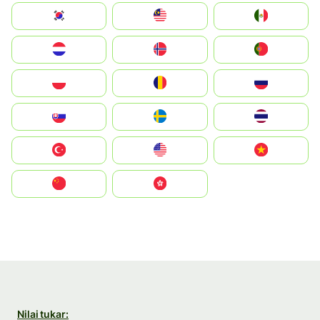
South Korea
Malay
Mexico
Nederland
Norge
Portugal
Polska
România
Россия
Slovensko
Ruoŧŧa
ไทย
Türkiye
United States
Vietnam
中国
中國香港特別行政區
Nilai tukar: