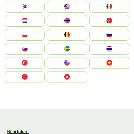
South Korea
Malay
Mexico
Nederland
Norge
Portugal
Polska
România
Россия
Slovensko
Ruoŧŧa
ไทย
Türkiye
United States
Vietnam
中国
中國香港特別行政區
Nilai tukar: