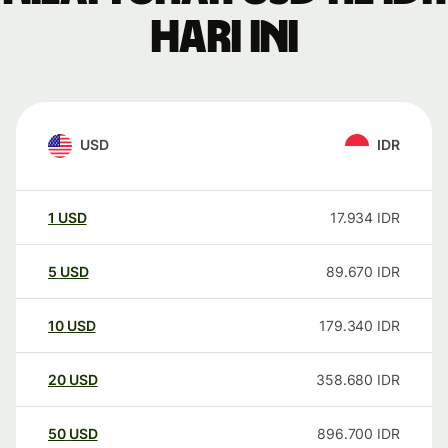
hari ini
USD
IDR
1
USD
17.934
IDR
5
USD
89.670
IDR
10
USD
179.340
IDR
20
USD
358.680
IDR
50
USD
896.700
IDR