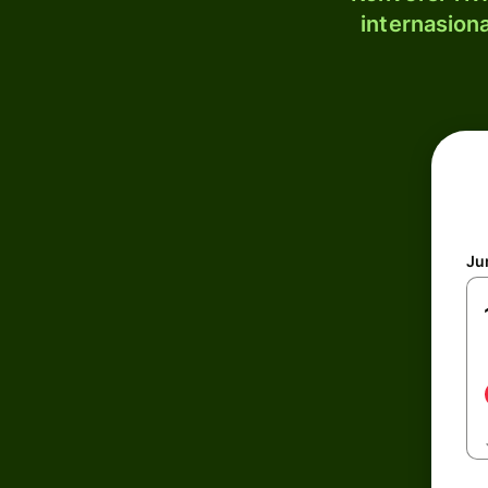
internasion
Ju