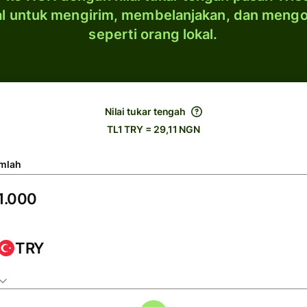
al untuk mengirim, membelanjakan, dan meng
seperti orang lokal.
Nilai tukar tengah
TL1 TRY = 29,11 NGN
mlah
TRY