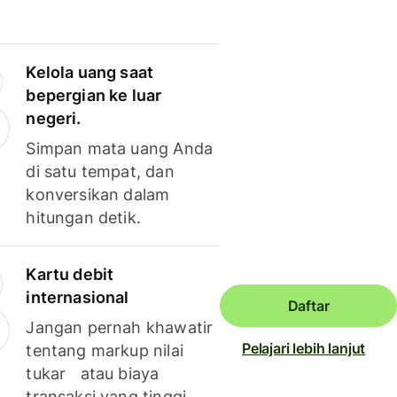
Kelola uang saat
bepergian ke luar
negeri.
Simpan mata uang Anda
di satu tempat, dan
konversikan dalam
hitungan detik.
Kartu debit
internasional
Daftar
Jangan pernah khawatir
Pelajari lebih lanjut
tentang markup nilai
tukar atau biaya
transaksi yang tinggi