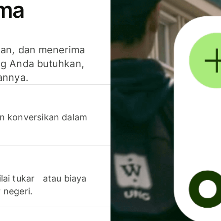
ima
kan, dan menerima
g Anda butuhkan,
annya.
n konversikan dalam
lai tukar atau biaya
 negeri.