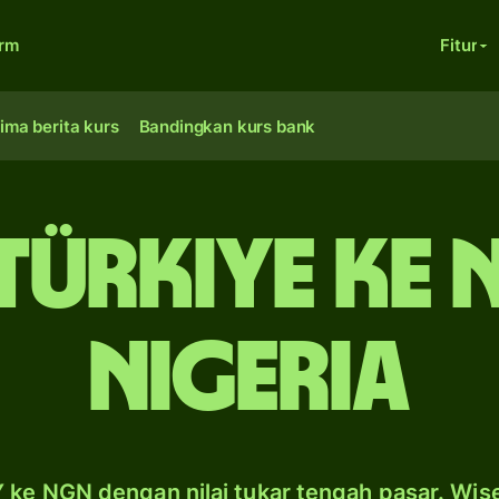
orm
Fitur
ima berita kurs
Bandingkan kurs bank
 Türkiye ke 
Nigeria
 ke NGN dengan nilai tukar tengah pasar. Wis