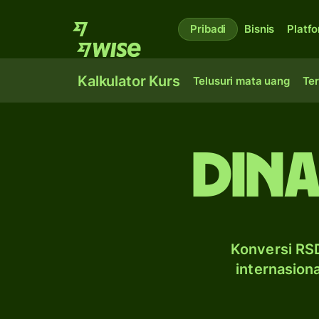
Pribadi
Bisnis
Platf
Kalkulator Kurs
Telusuri mata uang
Ter
dina
Konversi RSD
internasion