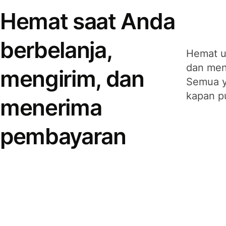
Hemat saat Anda
berbelanja,
Hemat u
dan men
mengirim, dan
Semua y
kapan p
menerima
pembayaran