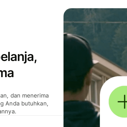
elanja,
ima
kan, dan menerima
g Anda butuhkan,
annya.