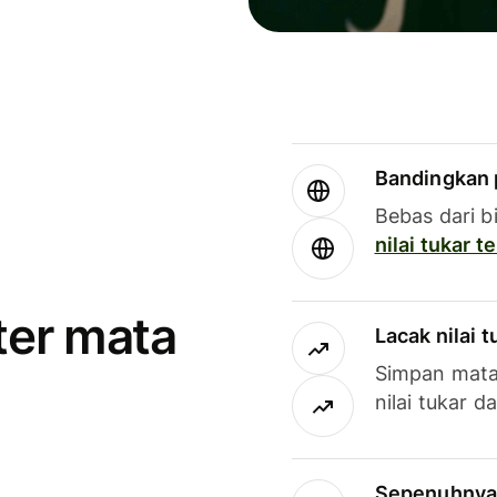
Bandingkan 
Bebas dari b
nilai tukar 
ter mata
Lacak nilai 
Simpan mata
nilai tukar d
Sepenuhnya g