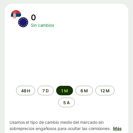
0
Sin cambios
Periodo
48 H
7 D
1 M
6 M
12 M
de
tiempo
5 A
Usamos el tipo de cambio medio del mercado sin
sobreprecios engañosos para ocultar las comisiones.
Más