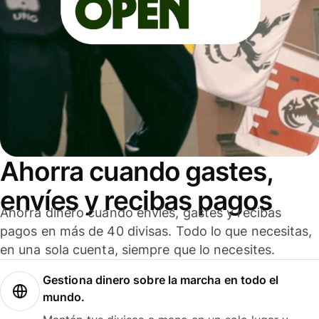
Ahorra cuando gastes,
envíes y recibas pagos
Ahorra dinero cuando envíes, gastes y recibas
pagos en más de 40 divisas. Todo lo que necesitas,
en una sola cuenta, siempre que lo necesites.
Gestiona dinero sobre la marcha en todo el
mundo.