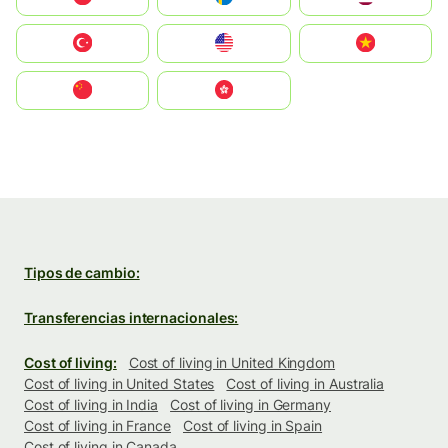
Türkiye
United States
Vietnam
中国
中國香港特別行政區
Tipos de cambio:
Transferencias internacionales:
Cost of living:
Cost of living in United Kingdom
Cost of living in United States
Cost of living in Australia
Cost of living in India
Cost of living in Germany
Cost of living in France
Cost of living in Spain
Cost of living in Canada