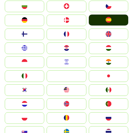
България
Switzerland
Czechia
España
Deutschland
Denmark
Suomi
France
United Kingdom
Greece
Hrvatska
Magyarország
Indonesia
Israel
India
Italia
JA
Japan
South Korea
Malay
Mexico
Nederland
Norge
Portugal
Polska
România
Россия
Slovensko
Ruoŧŧa
ไทย