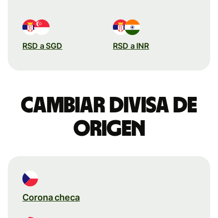
RSD a SGD
RSD a INR
Cambiar divisa de
origen
Corona checa