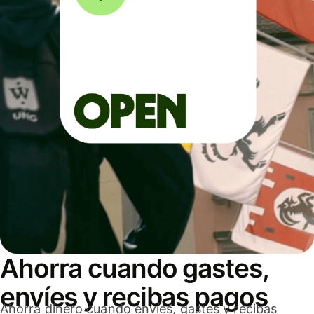
Ahorra cuando gastes,
envíes y recibas pagos
Ahorra dinero cuando envíes, gastes y recibas