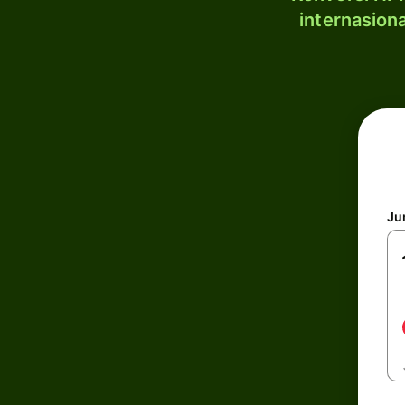
internasion
Ju