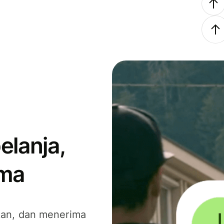
elanja,
ima
kan, dan menerima