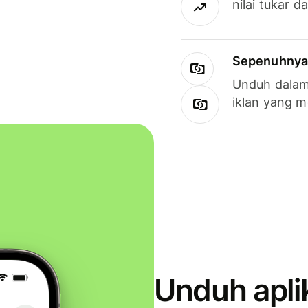
nilai tukar d
Sepenuhnya g
Unduh dalam 
iklan yang 
Unduh apli