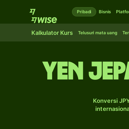
Pribadi
Bisnis
Platf
Kalkulator Kurs
Telusuri mata uang
Ter
yen Jep
Konversi JPY
internasion