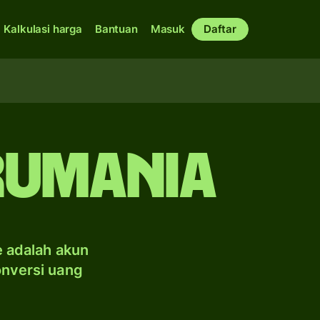
Kalkulasi harga
Bantuan
Masuk
Daftar
 Rumania
e adalah akun
onversi uang