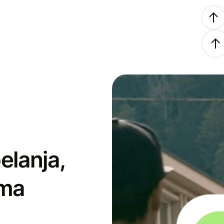
elanja,
ima