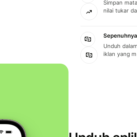
Simpan mata
nilai tukar d
Sepenuhnya g
Unduh dalam 
iklan yang 