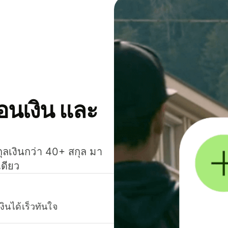
โอนเงิน และ
กุลเงินกว่า 40+ สกุล มา
เดียว
งินได้เร็วทันใจ