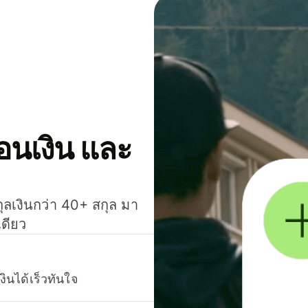
โอนเงิน และ
กุลเงินกว่า 40+ สกุล มา
เดียว
งินได้เร็วทันใจ