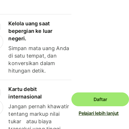
Kelola uang saat
bepergian ke luar
negeri.
Simpan mata uang Anda
di satu tempat, dan
konversikan dalam
hitungan detik.
Kartu debit
internasional
Daftar
Jangan pernah khawatir
Pelajari lebih lanjut
tentang markup nilai
tukar atau biaya
transaksi yang tinggi