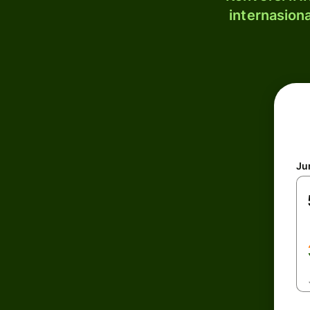
internasion
Ju