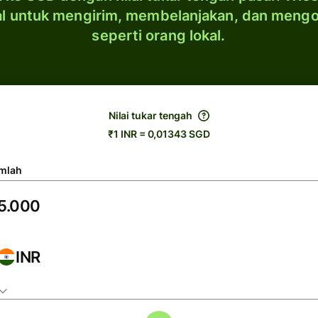
al untuk mengirim, membelanjakan, dan meng
seperti orang lokal.
Nilai tukar tengah
₹1 INR = 0,01343 SGD
mlah
INR