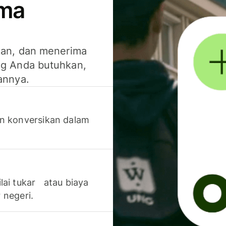
ima
kan, dan menerima
g Anda butuhkan,
annya.
n konversikan dalam
lai tukar atau biaya
 negeri.