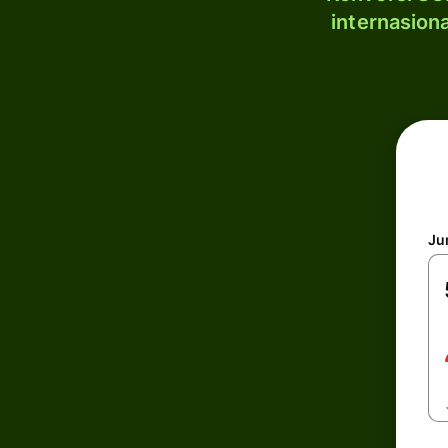
internasion
Ju