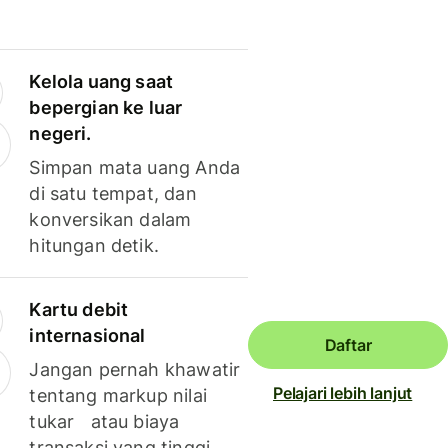
Kelola uang saat
bepergian ke luar
negeri.
Simpan mata uang Anda
di satu tempat, dan
konversikan dalam
hitungan detik.
Kartu debit
internasional
Daftar
Jangan pernah khawatir
Pelajari lebih lanjut
tentang markup nilai
tukar atau biaya
transaksi yang tinggi