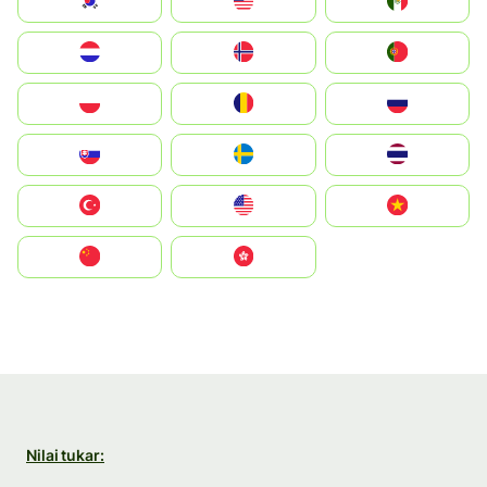
South Korea
Malay
Mexico
Nederland
Norge
Portugal
Polska
România
Россия
Slovensko
Ruoŧŧa
ไทย
Türkiye
United States
Vietnam
中国
中國香港特別行政區
Nilai tukar: