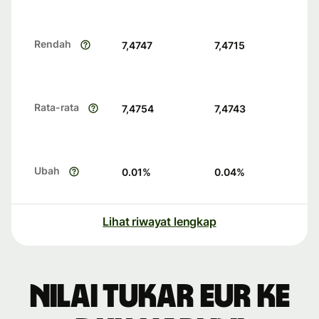
Rendah
7,4747
7,4715
Rata-rata
7,4754
7,4743
Ubah
0.01
%
0.04
%
Lihat riwayat lengkap
Nilai tukar EUR ke