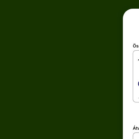
Ös
Átv