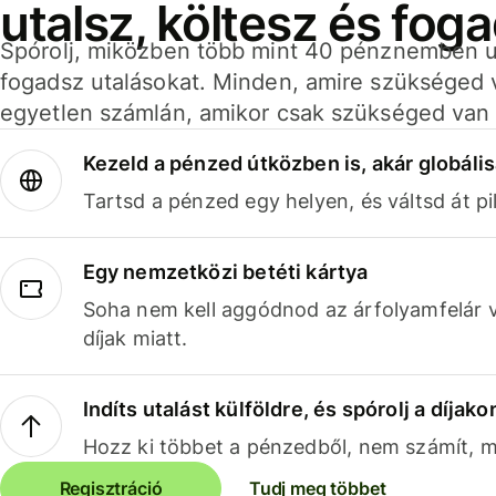
utalsz, költesz és fog
Spórolj, miközben több mint 40 pénznemben ut
fogadsz utalásokat. Minden, amire szükséged 
egyetlen számlán, amikor csak szükséged van 
Kezeld a pénzed útközben is, akár globális
Tartsd a pénzed egy helyen, és váltsd át pil
Egy nemzetközi betéti kártya
Soha nem kell aggódnod az árfolyamfelár 
díjak miatt.
Indíts utalást külföldre, és spórolj a díjako
Hozz ki többet a pénzedből, nem számít, me
Regisztráció
Tudj meg többet