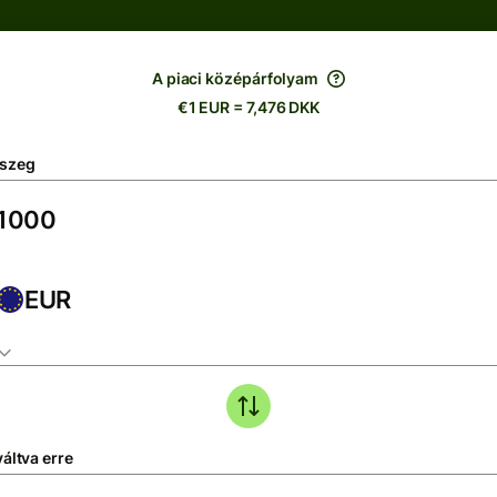
A piaci középárfolyam
€1 EUR = 7,476 DKK
szeg
EUR
áltva erre