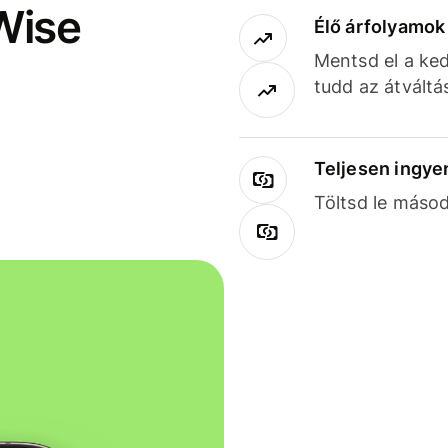
Wise
Élő árfolyamo
Mentsd el a ked
tudd az átváltá
Teljesen ingye
Töltsd le másod