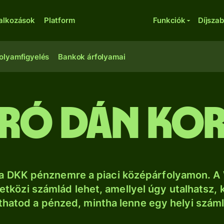
lalkozások
Platform
Funkciók
Díjsza
olyamfigyelés
Bankok árfolyamai
uró dán k
a DKK pénznemre a piaci középárfolyamon. A 
tközi számlád lehet, amellyel úgy utalhatsz, 
thatod a pénzed, mintha lenne egy helyi szám