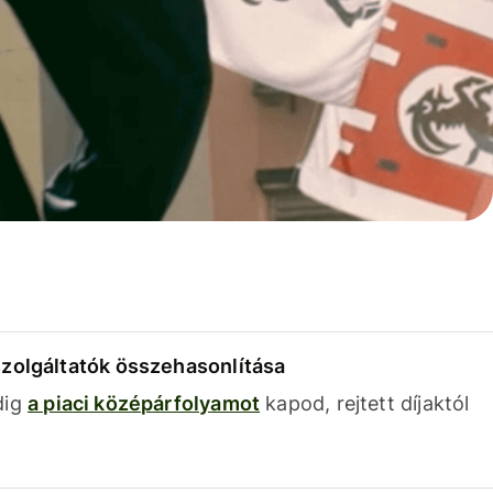
szolgáltatók összehasonlítása
dig
a piaci középárfolyamot
kapod, rejtett díjaktól