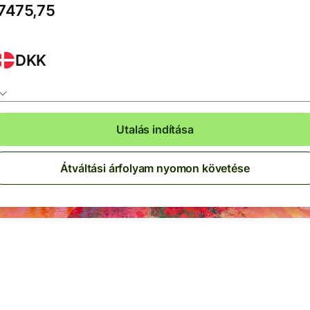
DKK
Utalás indítása
Átváltási árfolyam nyomon követése