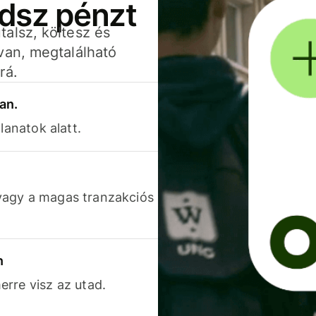
adsz pénzt
alsz, költesz és
van, megtalálható
rá.
an.
lanatok alatt.
vagy a magas tranzakciós
n
rre visz az utad.