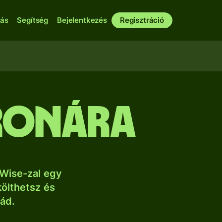
bás
Segítség
Bejelentkezés
Regisztráció
oronára
Wise-zal egy
költhetsz és
lád.