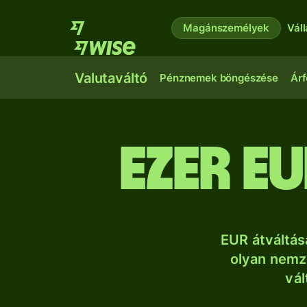
Magánszemélyek
Vál
Valutaváltó
Pénznemek böngészése
Árf
ezer e
EUR átváltás
olyan nemze
vál