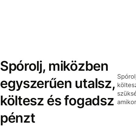
Spórolj, miközben
Spórol
egyszerűen utalsz,
költes
szüksé
költesz és fogadsz
amikor
pénzt