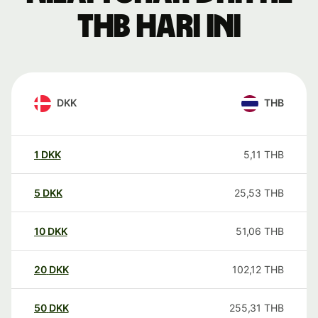
THB hari ini
DKK
THB
1
DKK
5,11
THB
5
DKK
25,53
THB
10
DKK
51,06
THB
20
DKK
102,12
THB
50
DKK
255,31
THB