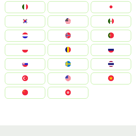
Italia
JA
Japan
South Korea
Malay
Mexico
Nederland
Norge
Portugal
Polska
România
Россия
Slovensko
Ruoŧŧa
ไทย
Türkiye
United States
Vietnam
中国
中國香港特別行政區