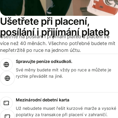
Ušetřete při placení,
posílání i přijímání plateb
Ušetříte na posílání i přijímání plateb a placení ve
více než 40 měnách. Všechno potřebné budete mít
nepřetržitě po ruce na jednom účtu.
Spravujte peníze odkudkoli.
Své měny budete mít vždy po ruce a můžete je
rychle převádět na jiné.
Mezinárodní debetní karta
Už nebudete muset řešit kurzové marže a vysoké
poplatky za transakce při placení v zahraničí.