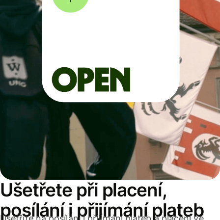
Ušetřete při placení,
posílání i přijímání plateb
Ušetříte na posílání i přijímání plateb a placení ve