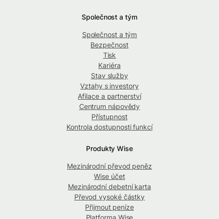
Společnost a tým
Společnost a tým
Bezpečnost
Tisk
Kariéra
Stav služby
Vztahy s investory
Afilace a partnerství
Centrum nápovědy
Přístupnost
Kontrola dostupnosti funkcí
Produkty Wise
Mezinárodní převod peněz
Wise účet
Mezinárodní debetní karta
Převod vysoké částky
Přijmout peníze
Platforma Wise