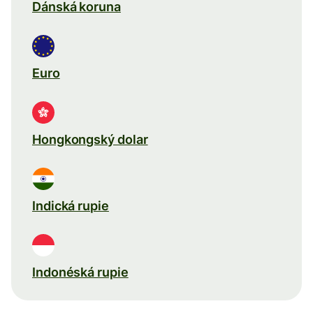
Dánská koruna
Euro
Hongkongský dolar
Indická rupie
Indonéská rupie