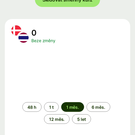
0
Beze změny
Časové
48 h
1 t
1 měs.
6 měs.
období
12 měs.
5 let