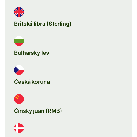
Britská libra (Sterling)
Bulharský lev
Česká koruna
Čínský jüan (RMB)