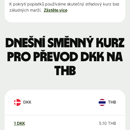
K pokrytí poplatků používáme skutečný středový kurz bez
záludných marží.
Zjistěte více
Dnešní směnný kurz
pro převod DKK na
THB
DKK
THB
1
DKK
5.10
THB