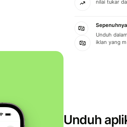
nilai tukar d
Sepenuhnya g
Unduh dalam 
iklan yang 
Unduh apli