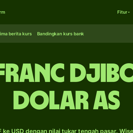
orm
Fitur
ima berita kurs
Bandingkan kurs bank
franc Djibo
dolar AS
 ke USD dengan nilai tukar tengah pasar. Wis