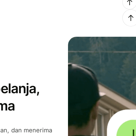
elanja,
ima
kan, dan menerima