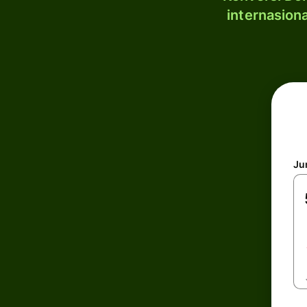
internasion
Ju