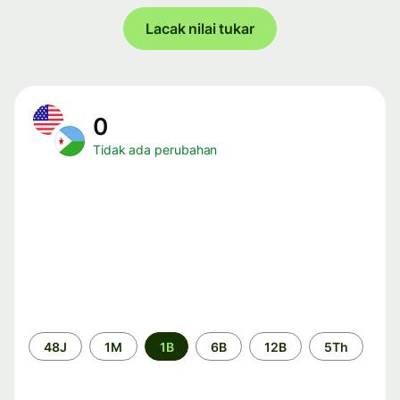
Lacak nilai tukar
0
Tidak ada perubahan
Periode
48J
1M
1B
6B
12B
5Th
waktu