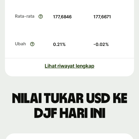
Rata-rata
177,6846
177,6671
Ubah
0.21
%
-0.02
%
Lihat riwayat lengkap
Nilai tukar USD ke
DJF hari ini