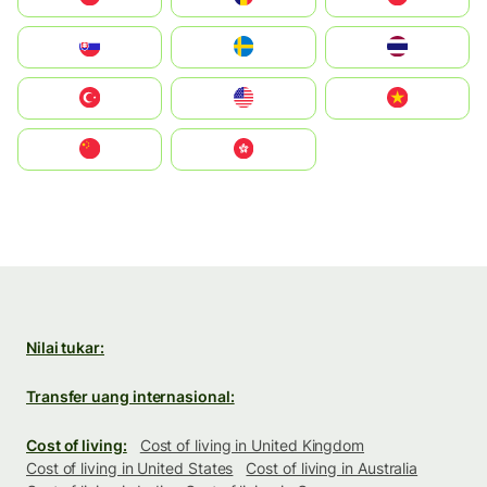
Slovensko
Ruoŧŧa
ไทย
Türkiye
United States
Vietnam
中国
中國香港特別行政區
Nilai tukar:
Transfer uang internasional:
Cost of living:
Cost of living in United Kingdom
Cost of living in United States
Cost of living in Australia