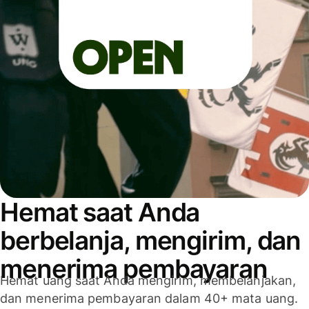
Hemat saat Anda
berbelanja, mengirim, dan
menerima pembayaran
Hemat uang saat Anda mengirim, membelanjakan,
dan menerima pembayaran dalam 40+ mata uang.