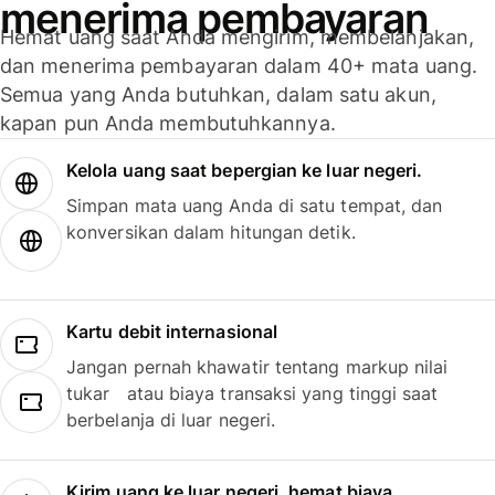
menerima pembayaran
Hemat uang saat Anda mengirim, membelanjakan,
dan menerima pembayaran dalam 40+ mata uang.
Semua yang Anda butuhkan, dalam satu akun,
kapan pun Anda membutuhkannya.
Kelola uang saat bepergian ke luar negeri.
Simpan mata uang Anda di satu tempat, dan
konversikan dalam hitungan detik.
Kartu debit internasional
Jangan pernah khawatir tentang markup nilai
tukar atau biaya transaksi yang tinggi saat
berbelanja di luar negeri.
Kirim uang ke luar negeri, hemat biaya