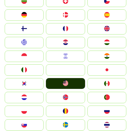
България
Switzerland
Czechia
Deutschland
Denmark
España
Suomi
France
United Kingdom
Greece
Hrvatska
Magyarország
Indonesia
Israel
India
Italia
JA
Japan
Malay
South Korea
Mexico
Nederland
Norge
Portugal
Polska
România
Россия
Slovensko
Ruoŧŧa
ไทย