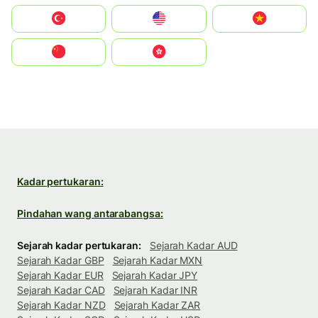
Türkiye
United States
Vietnam
中国
中國香港特別行政區
Kadar pertukaran:
Pindahan wang antarabangsa:
Sejarah kadar pertukaran:
Sejarah Kadar AUD
Sejarah Kadar GBP
Sejarah Kadar MXN
Sejarah Kadar EUR
Sejarah Kadar JPY
Sejarah Kadar CAD
Sejarah Kadar INR
Sejarah Kadar NZD
Sejarah Kadar ZAR