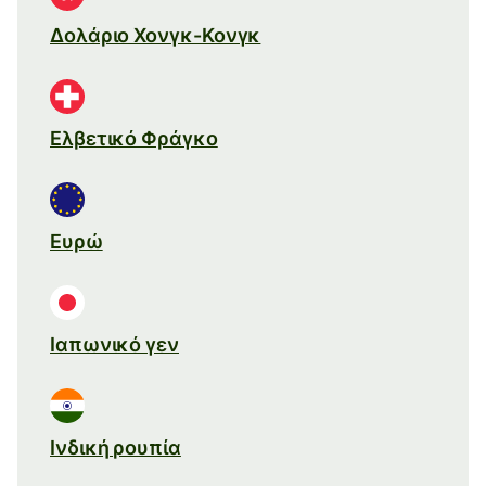
Δολάριο Χονγκ-Κονγκ
Ελβετικό Φράγκο
Ευρώ
Ιαπωνικό γεν
Ινδική ρουπία