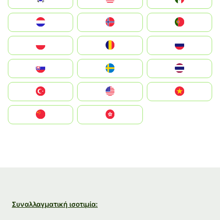
Nederland
Norge
Portugal
Polska
România
Россия
Slovensko
Ruoŧŧa
ไทย
Türkiye
United States
Vietnam
中国
中國香港特別行政區
Συναλλαγματική ισοτιμία: