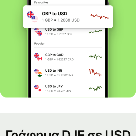
Γράφημα DJF σε USD