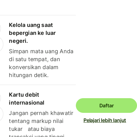
Kelola uang saat
bepergian ke luar
negeri.
Simpan mata uang Anda
di satu tempat, dan
konversikan dalam
hitungan detik.
Kartu debit
internasional
Daftar
Jangan pernah khawatir
Pelajari lebih lanjut
tentang markup nilai
tukar atau biaya
transaksi yang tinggi