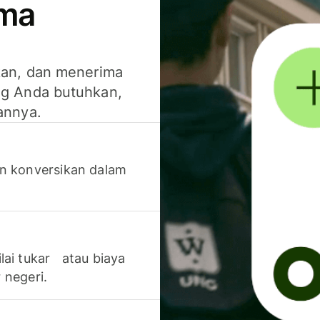
ima
kan, dan menerima
g Anda butuhkan,
annya.
n konversikan dalam
lai tukar atau biaya
 negeri.