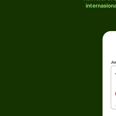
internasion
Ju