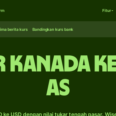
orm
Fitur
ima berita kurs
Bandingkan kurs bank
r Kanada k
AS
 ke USD dengan nilai tukar tengah pasar. Wis