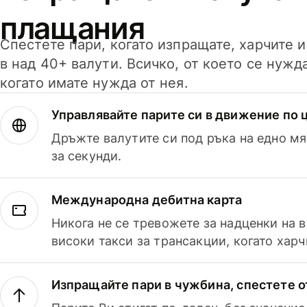
плащания
Спестете пари, когато изпращате, харчите 
в над 40+ валути. Всичко, от което се нужд
когато имате нужда от нея.
Управлявайте парите си в движение по ц
Дръжте валутите си под ръка на едно мя
за секунди.
Международна дебитна карта
Никога не се тревожете за надценки на 
високи такси за трансакции, когато харч
Изпращайте пари в чужбина, спестете о