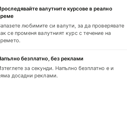
Проследявайте валутните курсове в реално
време
Запазете любимите си валути, за да проверявате
как се променя валутният курс с течение на
времето.
Напълно безплатно, без реклами
Изтеглете за секунди. Напълно безплатно е и
няма досадни реклами.