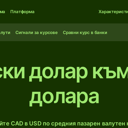
ма
Платформа
Характерист
алути
Сигнали за курсове
Сравни курс в банки
ски долар къ
долара
те CAD в USD по средния пазарен валутен 