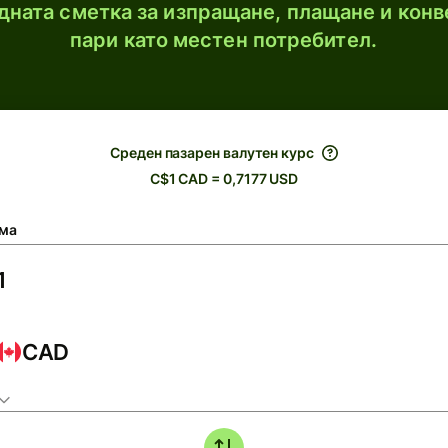
ната сметка за изпращане, плащане и конв
пари като местен потребител.
Среден пазарен валутен курс
C$1 CAD = 0,7177 USD
ма
CAD