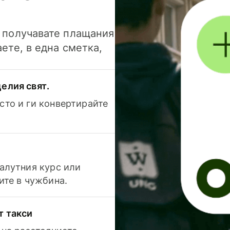
и получавате плащания
аете, в една сметка,
елия свят.
сто и ги конвертирайте
валутния курс или
ите в чужбина.
т такси