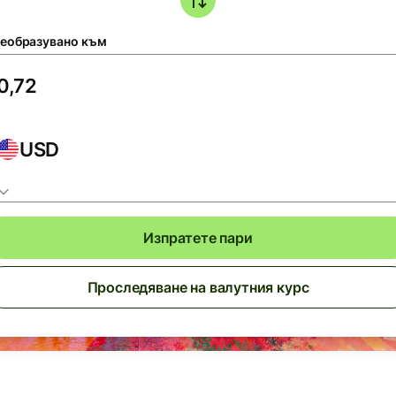
еобразувано към
USD
Изпратете пари
Проследяване на валутния курс