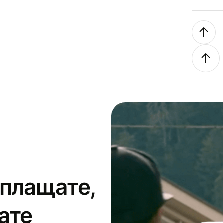
 плащате,
ате