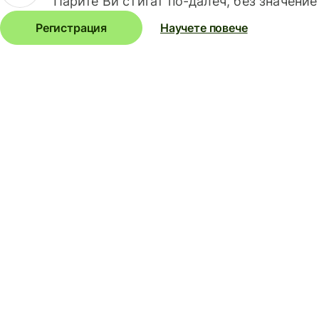
Парите Ви стигат по-далеч, без значение
Регистрация
Научете повече