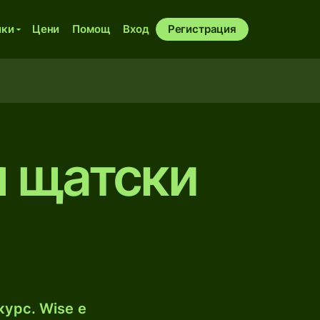
ики
Цени
Помощ
Вход
Регистрация
м щатски
курс. Wise е