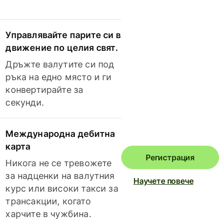
Управлявайте парите си в
движение по целия свят.
Дръжте валутите си под
ръка на едно място и ги
конвертирайте за
секунди.
Международна дебитна
карта
Регистрация
Никога не се тревожете
за надценки на валутния
Научете повече
курс или високи такси за
трансакции, когато
харчите в чужбина.