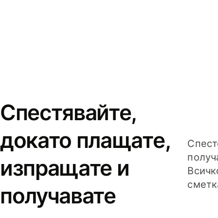
Спестявайте,
докато плащате,
Спест
получ
изпращате и
Всичк
сметк
получавате