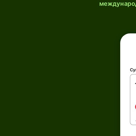
международ
Су