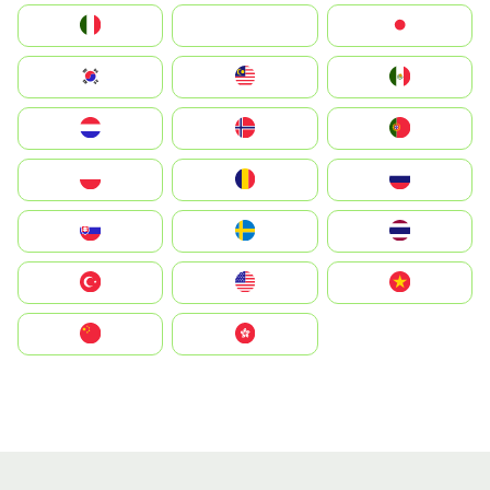
Italia
JA
Japan
South Korea
Malay
Mexico
Nederland
Norge
Portugal
Polska
România
Россия
Slovensko
Ruoŧŧa
ไทย
Türkiye
United States
Vietnam
中国
中國香港特別行政區