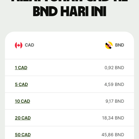
BND hari ini
CAD
BND
1
CAD
0,92
BND
5
CAD
4,59
BND
10
CAD
9,17
BND
20
CAD
18,34
BND
50
CAD
45,86
BND