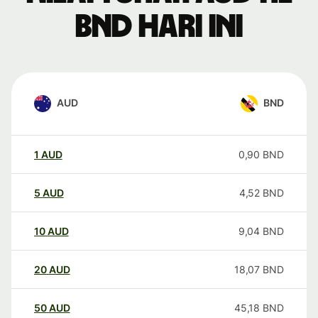
BND hari ini
AUD
BND
1
AUD
0,90
BND
5
AUD
4,52
BND
10
AUD
9,04
BND
20
AUD
18,07
BND
50
AUD
45,18
BND