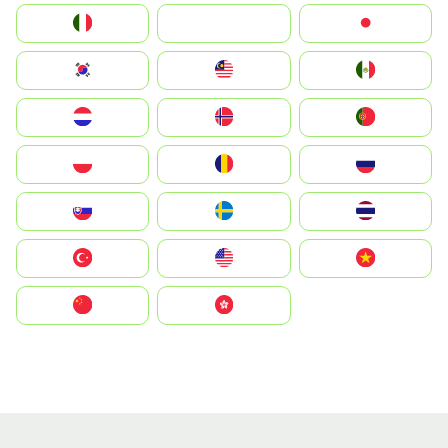
Italia
JA
Japan
South Korea
Malay
Mexico
Nederland
Norge
Portugal
Polska
România
Россия
Slovensko
Ruoŧŧa
ไทย
Türkiye
United States
Vietnam
中国
中國香港特別行政區